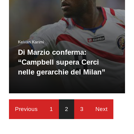
Keivan Karimi
Di Marzio conferma:
“Campbell supera Cerci
nelle gerarchie del Milan”
Previous
1
2
3
Next