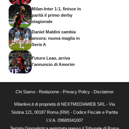
Milan-Inter 1-1, finisce in
parità il primo derby
stagionale
Daniel Maldini cambia
ancora: nuova maglia in
Serie A
Futuro Leao, arriva
l’annuncio di Amorim
Chi Siamo
-
Redazione
-
Privacy Policy
-
Disclaimer
Milanlive.it di proprietà di NEXTMEDIAWEB SRL - Via
Sistina 121, 00187 Roma (RM) - Codice Fiscale e Partita
I.V.A. 09689341007
Testata Giornalistica registrata presso il Tribunale di Roma