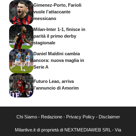
Gimenez-Porto, Farioli
vuole l’attaccante
messicano
Milan-Inter 1-1, finisce in
parità il primo derby
stagionale
Daniel Maldini cambia
ancora: nuova maglia in
Serie A
Futuro Leao, arriva
l’annuncio di Amorim
Chi Siamo
-
Redazione
-
Privacy Policy
-
Disclaimer
Milanlive.it di proprietà di NEXTMEDIAWEB SRL - Via