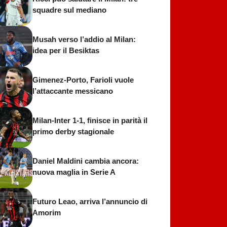
squadre sul mediano
Musah verso l’addio al Milan:
idea per il Besiktas
Gimenez-Porto, Farioli vuole
l’attaccante messicano
Milan-Inter 1-1, finisce in parità il
primo derby stagionale
Daniel Maldini cambia ancora:
nuova maglia in Serie A
Futuro Leao, arriva l’annuncio di
Amorim