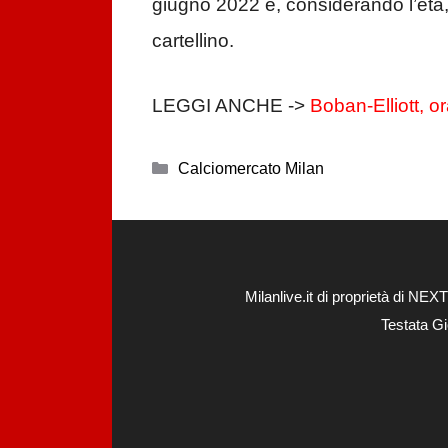
giugno 2022 e, considerando l’età, i
cartellino.
LEGGI ANCHE ->
Boban-Elliott, o
Categorie
Calciomercato Milan
Milanlive.it di proprietà di 
Testata Gi