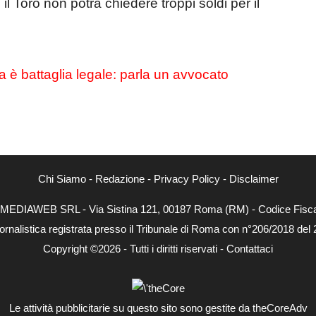
l Toro non potrà chiedere troppi soldi per il
ra è battaglia legale: parla un avvocato
Chi Siamo
-
Redazione
-
Privacy Policy
-
Disclaimer
NEXTMEDIAWEB SRL - Via Sistina 121, 00187 Roma (RM) - Codice Fiscal
ornalistica registrata presso il Tribunale di Roma con n°206/2018 del
Copyright ©2026 - Tutti i diritti riservati -
Contattaci
Le attività pubblicitarie su questo sito sono gestite da theCoreAdv