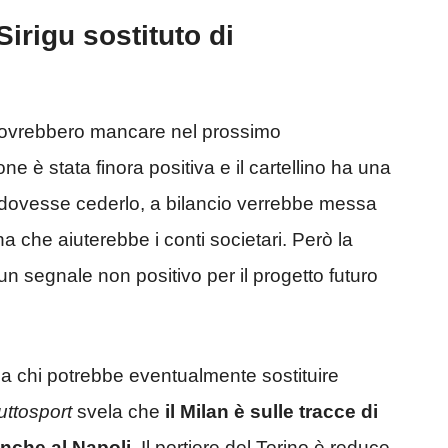
irigu sostituto di
dovrebbero mancare nel prossimo
e è stata finora positiva e il cartellino ha una
dovesse cederlo, a bilancio verrebbe messa
 che aiuterebbe i conti societari. Però la
n segnale non positivo per il progetto futuro
 chi potrebbe eventualmente sostituire
uttosport
svela che
il Milan è sulle tracce di
anche al Napoli.
Il portiere del Torino è reduce