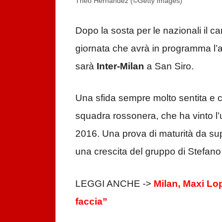
Theo Hernandez (©Getty Images)
Dopo la sosta per le nazionali il c
giornata che avrà in programma l’a
sarà
Inter-Milan
a San Siro.
Una sfida sempre molto sentita e ch
squadra rossonera, che ha vinto l’
2016. Una prova di maturità da su
una crescita del gruppo di Stefano 
LEGGI ANCHE ->
Milan, Maxi Lo
faccia”