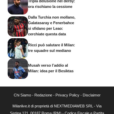
Tripla delusione nel derby:
ora rischiano la cessione
Dalla Turchia non mollano,
Galatasaray e Fenerbahce
si sfidano per Leao:
cerchiate questa data
Ricci può salutare il Milan:
tre squadre sul mediano
Musah verso l’addio al
Milan: idea per il Besiktas
Chi Siamo
-
Redazione
-
Privacy Policy
-
Disclaimer
Milanlive.it di proprietà di NEXTMEDIAWEB SRL - Via
Sistina 121, 00187 Roma (RM) - Codice Fiscale e Partita