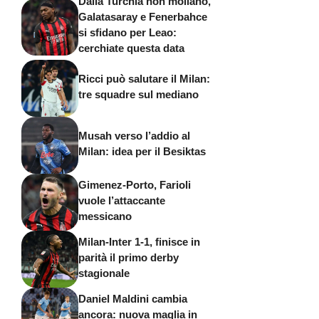
Dalla Turchia non mollano,
Galatasaray e Fenerbahce
si sfidano per Leao:
cerchiate questa data
Ricci può salutare il Milan:
tre squadre sul mediano
Musah verso l’addio al
Milan: idea per il Besiktas
Gimenez-Porto, Farioli
vuole l’attaccante
messicano
Milan-Inter 1-1, finisce in
parità il primo derby
stagionale
Daniel Maldini cambia
ancora: nuova maglia in