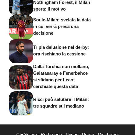
Nottingham Forest, il Milan
spera: il motivo
Soulé-Milan: svelata la data
in cui verrà presa una
decisione
Tripla delusione nel derby:
ora rischiano la cessione
Dalla Turchia non mollano,
Galatasaray e Fenerbahce
si sfidano per Leao:
cerchiate questa data
Ricci può salutare il Milan:
tre squadre sul mediano
Chi Siamo
-
Redazione
-
Privacy Policy
-
Disclaimer