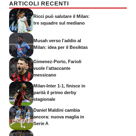
ARTICOLI RECENTI
Ricci può salutare il Milan:
tre squadre sul mediano
Musah verso l’addio al
Milan: idea per il Besiktas
Gimenez-Porto, Farioli
vuole l’attaccante
messicano
Milan-Inter 1-1, finisce in
parità il primo derby
stagionale
Daniel Maldini cambia
ancora: nuova maglia in
Serie A