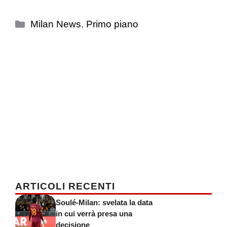
Categorie
Milan News
,
Primo piano
ARTICOLI RECENTI
Soulé-Milan: svelata la data
in cui verrà presa una
decisione