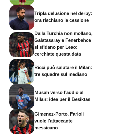
Tripla delusione nel derby:
ora rischiano la cessione
Dalla Turchia non mollano,
Galatasaray e Fenerbahce
si sfidano per Leao:
cerchiate questa data
Ricci può salutare il Milan:
tre squadre sul mediano
Musah verso l’addio al
Milan: idea per il Besiktas
Gimenez-Porto, Farioli
vuole l’attaccante
messicano