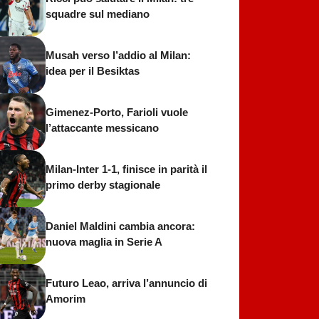
squadre sul mediano
Musah verso l’addio al Milan:
idea per il Besiktas
Gimenez-Porto, Farioli vuole
l’attaccante messicano
Milan-Inter 1-1, finisce in parità il
primo derby stagionale
Daniel Maldini cambia ancora:
nuova maglia in Serie A
Futuro Leao, arriva l’annuncio di
Amorim