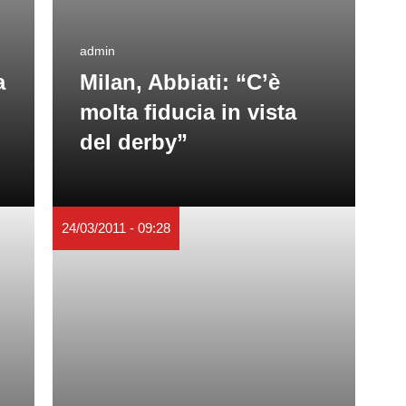
admin
a
Milan, Abbiati: “C’è
molta fiducia in vista
del derby”
24/03/2011 - 09:28