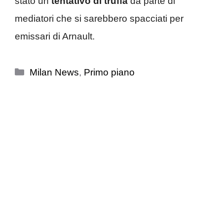
stato un
tentativo di truffa
da parte di
mediatori che si sarebbero spacciati per
emissari di Arnault.
Categorie
Milan News
,
Primo piano