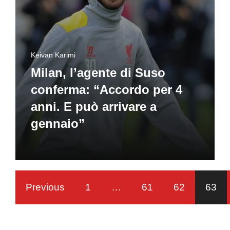
Keivan Karimi
Milan, l’agente di Suso
conferma: “Accordo per 4
anni. E può arrivare a
gennaio”
Previous
1
…
61
62
63