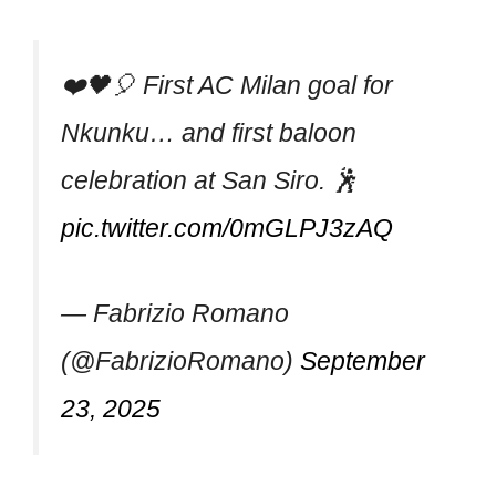
❤️🖤🎈 First AC Milan goal for
Nkunku… and first baloon
celebration at San Siro. 🕺
pic.twitter.com/0mGLPJ3zAQ
— Fabrizio Romano
(@FabrizioRomano)
September
23, 2025