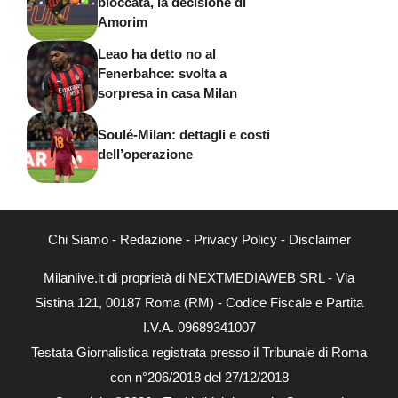
bloccata, la decisione di
Amorim
Leao ha detto no al
Fenerbahce: svolta a
sorpresa in casa Milan
Soulé-Milan: dettagli e costi
dell’operazione
Chi Siamo
-
Redazione
-
Privacy Policy
-
Disclaimer
Milanlive.it di proprietà di NEXTMEDIAWEB SRL - Via
Sistina 121, 00187 Roma (RM) - Codice Fiscale e Partita
I.V.A. 09689341007
Testata Giornalistica registrata presso il Tribunale di Roma
con n°206/2018 del 27/12/2018