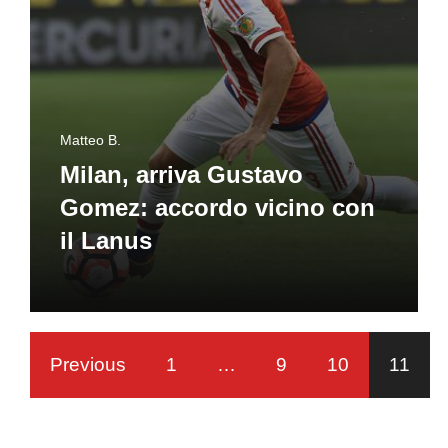
Matteo B.
Milan, arriva Gustavo
Gomez: accordo vicino con
il Lanus
Previous
1
…
9
10
11