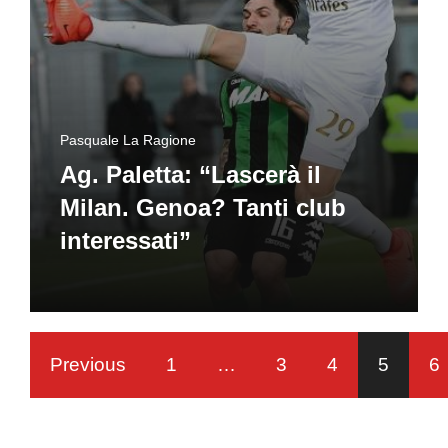
Pasquale La Ragione
Ag. Paletta: “Lascerà il
Milan. Genoa? Tanti club
interessati”
Previous
1
…
3
4
5
6