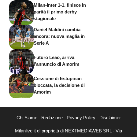
Milan-Inter 1-1, finisce in
parità il primo derby
stagionale
Daniel Maldini cambia
ancora: nuova maglia in
Serie A
Futuro Leao, arriva
l’annuncio di Amorim
Cessione di Estupinan
bloccata, la decisione di
Amorim
Chi Siamo
-
Redazione
-
Privacy Policy
-
Disclaimer
Milanlive.it di proprietà di NEXTMEDIAWEB SRL - Via