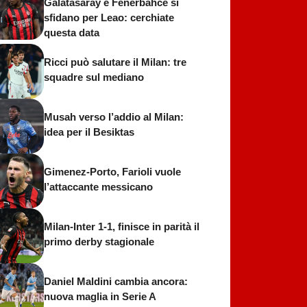
Galatasaray e Fenerbahce si
sfidano per Leao: cerchiate
questa data
Ricci può salutare il Milan: tre
squadre sul mediano
Musah verso l’addio al Milan:
idea per il Besiktas
Gimenez-Porto, Farioli vuole
l’attaccante messicano
Milan-Inter 1-1, finisce in parità il
primo derby stagionale
Daniel Maldini cambia ancora:
nuova maglia in Serie A