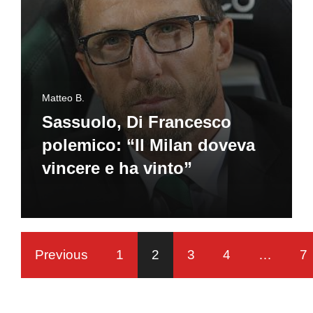
Matteo B.
Sassuolo, Di Francesco
polemico: “Il Milan doveva
vincere e ha vinto”
Previous
1
2
3
4
…
7