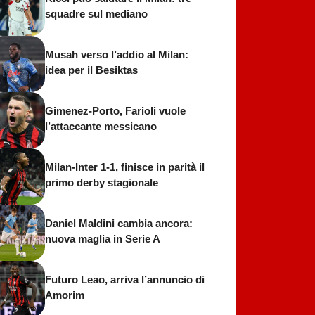
squadre sul mediano
Musah verso l’addio al Milan:
idea per il Besiktas
Gimenez-Porto, Farioli vuole
l’attaccante messicano
Milan-Inter 1-1, finisce in parità il
primo derby stagionale
Daniel Maldini cambia ancora:
nuova maglia in Serie A
Futuro Leao, arriva l’annuncio di
Amorim