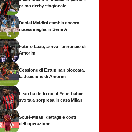
primo derby stagionale
Daniel Maldini cambia ancora:
nuova maglia in Serie A
Futuro Leao, arriva l’annuncio di
Amorim
Cessione di Estupinan bloccata,
la decisione di Amorim
Leao ha detto no al Fenerbahce:
svolta a sorpresa in casa Milan
Soulé-Milan: dettagli e costi
dell’operazione