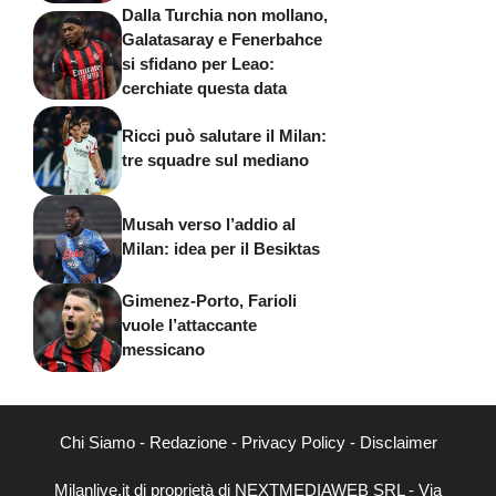
Dalla Turchia non mollano,
Galatasaray e Fenerbahce
si sfidano per Leao:
cerchiate questa data
Ricci può salutare il Milan:
tre squadre sul mediano
Musah verso l’addio al
Milan: idea per il Besiktas
Gimenez-Porto, Farioli
vuole l’attaccante
messicano
Chi Siamo
-
Redazione
-
Privacy Policy
-
Disclaimer
Milanlive.it di proprietà di NEXTMEDIAWEB SRL - Via