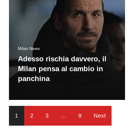
Milan News
Adesso rischia davvero, il
Milan pensa al cambio in
panchina
1
2
3
…
9
Next