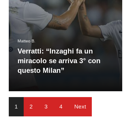
Matteo B.
Verratti: “Inzaghi fa un
miracolo se arriva 3° con
questo Milan”
1
2
3
4
Next