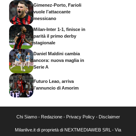
Gimenez-Porto, Farioli
vuole l’attaccante
messicano
Milan-Inter 1-1, finisce in
parità il primo derby
stagionale
Daniel Maldini cambia
ancora: nuova maglia in
Serie A
Futuro Leao, arriva
l’annuncio di Amorim
Chi Siamo
-
Redazione
-
Privacy Policy
-
Disclaimer
Milanlive.it di proprietà di NEXTMEDIAWEB SRL - Via