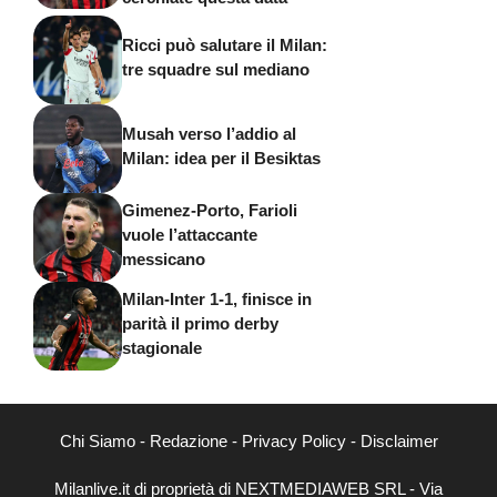
Ricci può salutare il Milan:
tre squadre sul mediano
Musah verso l’addio al
Milan: idea per il Besiktas
Gimenez-Porto, Farioli
vuole l’attaccante
messicano
Milan-Inter 1-1, finisce in
parità il primo derby
stagionale
Chi Siamo
-
Redazione
-
Privacy Policy
-
Disclaimer
Milanlive.it di proprietà di NEXTMEDIAWEB SRL - Via