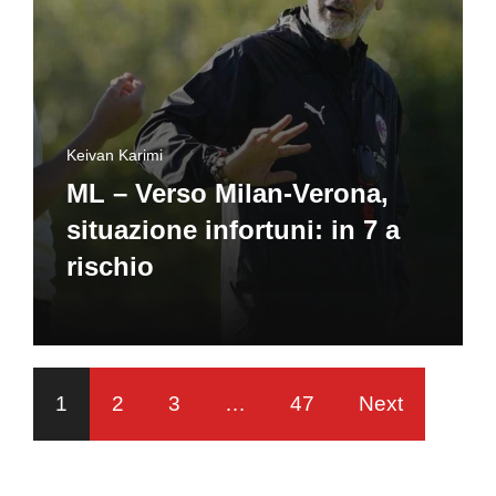
Keivan Karimi
ML – Verso Milan-Verona,
situazione infortuni: in 7 a
rischio
1
2
3
…
47
Next